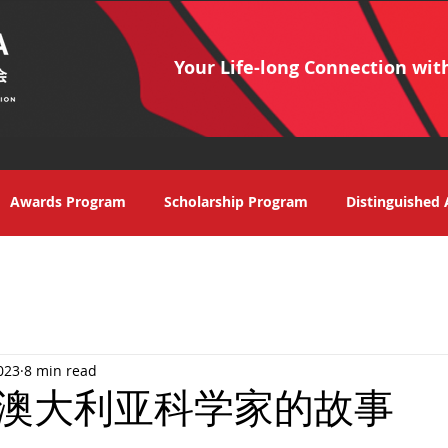
Your Life-long Connection wit
Awards Program
Scholarship Program
Distinguished 
023
8 min read
澳大利亚科学家的故事