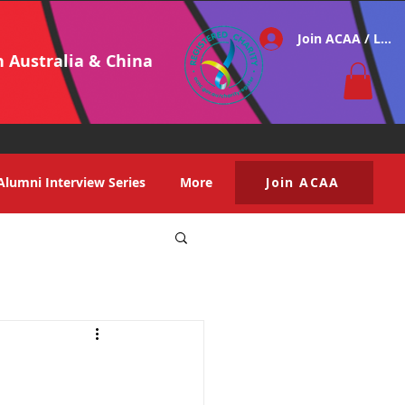
Join ACAA / Log i
h Australia & China
Alumni Interview Series
More
Join ACAA