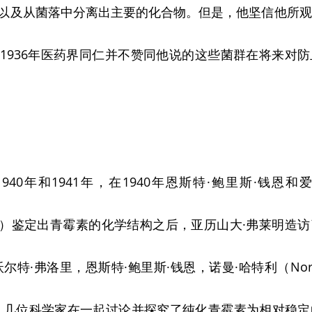
以及从菌落中分离出主要的化合物。但是，他坚信他所观
1936年医药界同仁并不赞同他说的这些菌群在将来对
40年和1941年，在1940年恩斯特·鲍里斯·钱恩和
raham）鉴定出青霉素的化学结构之后，亚历山大·弗莱明
特·弗洛里，恩斯特·鲍里斯·钱恩，诺曼·哈特利（Norman 
。几位科学家在一起讨论并探究了纯化青霉素为相对稳定