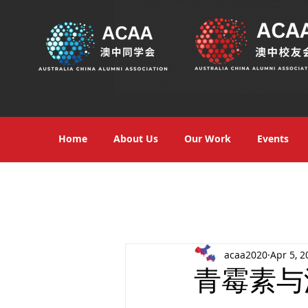
Home
About Us
Our Work
Events
acaa2020
Apr 5, 2
青霉素与