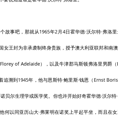
个故事吧，那就从1965年2月4日霍华德·沃尔特·弗洛
国女王封为非承袭制终身贵族，授予澳大利亚联邦和南澳
lorey of Adelaide），以及牛津郡马斯顿弗洛里男爵（Baron
着追溯到1945年，他与恩斯特·鲍里斯·钱恩（Ernst Boris
得诺贝尔生理学或医学奖。你也许开始好奇霍华德·沃尔特
他何以同亚历山大·弗莱明在诺奖上平起平坐，而且在女